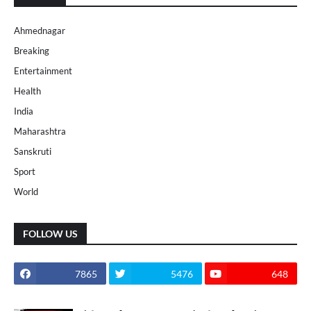
Ahmednagar
Breaking
Entertainment
Health
India
Maharashtra
Sanskruti
Sport
World
FOLLOW US
7865
5476
648