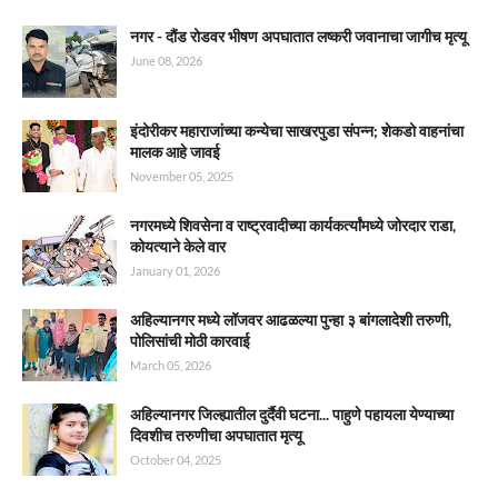
नगर - दौंड रोडवर भीषण अपघातात लष्करी जवानाचा जागीच मृत्यू
June 08, 2026
इंदोरीकर महाराजांच्या कन्येचा साखरपुडा संपन्न; शेकडो वाहनांचा
मालक आहे जावई
November 05, 2025
नगरमध्ये शिवसेना व राष्ट्रवादीच्या कार्यकर्त्यांमध्ये जोरदार राडा,
कोयत्याने केले वार
January 01, 2026
अहिल्यानगर मध्ये लॉजवर आढळल्या पुन्हा ३ बांगलादेशी तरुणी,
पोलिसांची मोठी कारवाई
March 05, 2026
अहिल्यानगर जिल्ह्यातील दुर्दैवी घटना... पाहुणे पहायला येण्याच्या
दिवशीच तरुणीचा अपघातात मृत्यू
October 04, 2025