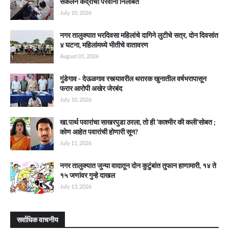
संकलन केंद्राचा परवाना निलंबित
July 10, 2026
नगर तालुक्यात भरदिवसा महिलांचे दागिने लुटीचे सत्र, दोन दिवसांत
४ घटना, महिलांमध्ये भीतीचे वातावरण
August 01, 2026
गुंडेगाव - देऊळगाव रस्त्यावरील थरारक खुनातील वर्षभरापासून
फरार आरोपी अखेर जेरबंद
July 10, 2026
खा.पार्थ पवारांचा साखरपुडा ठरला, तो ही ‘काश्मीर की कली’सोबत ;
कोण आहेत पवारांची होणारी सून?
July 11, 2026
नगर तालुक्यात जुन्या वादातून दोन कुटुंबांत तुफान हाणामारी, १४ ते
१५ जणांवर गुन्हे दाखल
July 13, 2026
सर्वाधिक वाचनीय