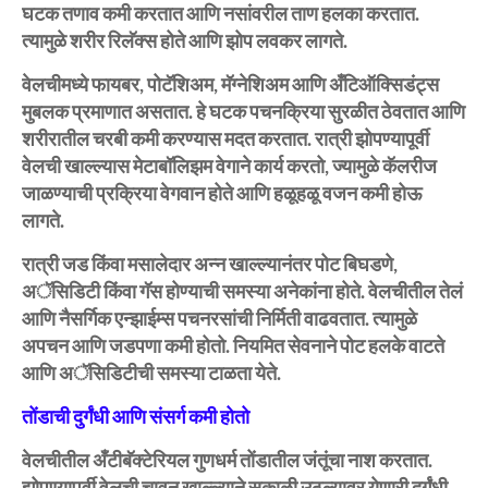
घटक तणाव कमी करतात आणि नसांवरील ताण हलका करतात.
त्यामुळे शरीर रिलॅक्स होते आणि झोप लवकर लागते.
वेलचीमध्ये फायबर, पोटॅशिअम, मॅग्नेशिअम आणि अँटिऑक्सिडंट्स
मुबलक प्रमाणात असतात. हे घटक पचनक्रिया सुरळीत ठेवतात आणि
शरीरातील चरबी कमी करण्यास मदत करतात. रात्री झोपण्यापूर्वी
वेलची खाल्ल्यास मेटाबॉलिझम वेगाने कार्य करतो, ज्यामुळे कॅलरीज
जाळण्याची प्रक्रिया वेगवान होते आणि हळूहळू वजन कमी होऊ
लागते.
रात्री जड किंवा मसालेदार अन्न खाल्ल्यानंतर पोट बिघडणे,
अॅसिडिटी किंवा गॅस होण्याची समस्या अनेकांना होते. वेलचीतील तेलं
आणि नैसर्गिक एन्झाईम्स पचनरसांची निर्मिती वाढवतात. त्यामुळे
अपचन आणि जडपणा कमी होतो. नियमित सेवनाने पोट हलके वाटते
आणि अॅसिडिटीची समस्या टाळता येते.
तोंडाची दुर्गंधी आणि संसर्ग कमी होतो
वेलचीतील अँटीबॅक्टेरियल गुणधर्म तोंडातील जंतूंचा नाश करतात.
झोपण्यापूर्वी वेलची चावून खाल्ल्याने सकाळी उठल्यावर येणारी दुर्गंधी