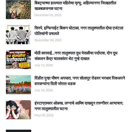
बिबट्याच्या हल्ल्यात महिलेचा मृत्यू; अहिल्यानगर जिल्ह्यातील
खळबळजनक घटना
December 02, 2025
सिस्पे, इन्फिनाईट बिकन घोटाळा, नगर तालुक्यातील दोघा एजंटला
पोलिसांनी उचलले
November 04, 2025
मोठी कारवाई...नगर तालुक्यात दुध भेसळीचा पर्दापाश, दोन दूध
संकलन केंद्र चालकांवर थेट गुन्हे दाखल
July 13, 2026
दिंडीत पुन्हा भीषण अपघात, नगर सोलापूर रोडवर भरधाव पिकअपने
वारकऱ्यांना दिली जोरात धडक
July 14, 2026
इंस्टाग्रामवर ओळख, लग्नाचे आमिष दाखवून तरुणीवर अत्याचार;
नगर तालुक्यातील घटना
May 09, 2026