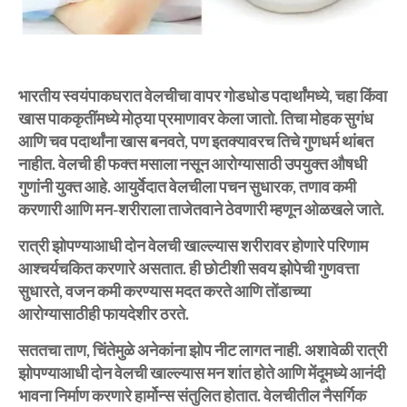
भारतीय स्वयंपाकघरात वेलचीचा वापर गोडधोड पदार्थांमध्ये, चहा किंवा
खास पाककृतींमध्ये मोठ्या प्रमाणावर केला जातो. तिचा मोहक सुगंध
आणि चव पदार्थांना खास बनवते, पण इतक्यावरच तिचे गुणधर्म थांबत
नाहीत. वेलची ही फक्त मसाला नसून आरोग्यासाठी उपयुक्त औषधी
गुणांनी युक्त आहे. आयुर्वेदात वेलचीला पचन सुधारक, तणाव कमी
करणारी आणि मन-शरीराला ताजेतवाने ठेवणारी म्हणून ओळखले जाते.
रात्री झोपण्याआधी दोन वेलची खाल्ल्यास शरीरावर होणारे परिणाम
आश्चर्यचकित करणारे असतात. ही छोटीशी सवय झोपेची गुणवत्ता
सुधारते, वजन कमी करण्यास मदत करते आणि तोंडाच्या
आरोग्यासाठीही फायदेशीर ठरते.
सततचा ताण, चिंतेमुळे अनेकांना झोप नीट लागत नाही. अशावेळी रात्री
झोपण्याआधी दोन वेलची खाल्ल्यास मन शांत होते आणि मेंदूमध्ये आनंदी
भावना निर्माण करणारे हार्मोन्स संतुलित होतात. वेलचीतील नैसर्गिक