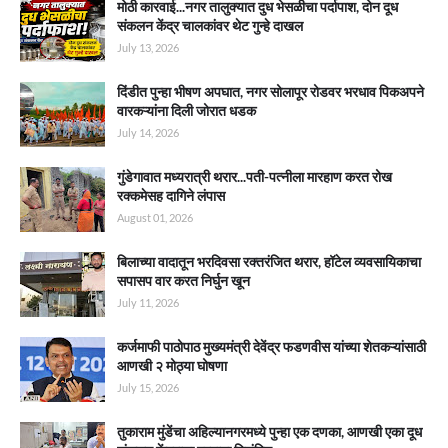
मोठी कारवाई...नगर तालुक्यात दुध भेसळीचा पर्दापाश, दोन दूध
संकलन केंद्र चालकांवर थेट गुन्हे दाखल
July 13, 2026
दिंडीत पुन्हा भीषण अपघात, नगर सोलापूर रोडवर भरधाव पिकअपने
वारकऱ्यांना दिली जोरात धडक
July 14, 2026
गुंडेगावात मध्यरात्री थरार...पती-पत्नीला मारहाण करत रोख
रक्कमेसह दागिने लंपास
August 01, 2026
बिलाच्या वादातून भरदिवसा रक्तरंजित थरार, हॉटेल व्यवसायिकाचा
सपासप वार करत निर्घुन खून
July 11, 2026
कर्जमाफी पाठोपाठ मुख्यमंत्री देवेंद्र फडणवीस यांच्या शेतकऱ्यांसाठी
आणखी २ मोठ्या घोषणा
July 15, 2026
तुकाराम मुंडेंचा अहिल्यानगरमध्ये पुन्हा एक दणका, आणखी एका दूध